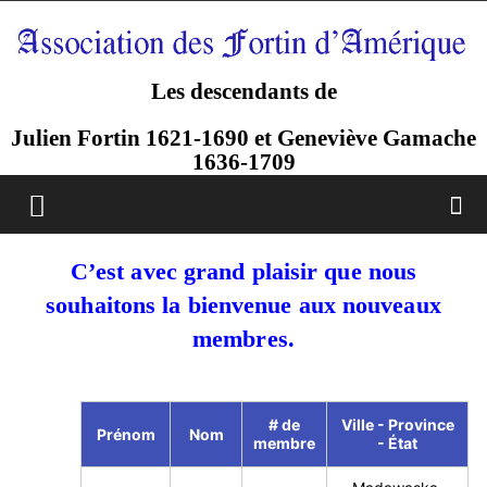
Les descendants de
Julien Fortin 1621-1690 et Geneviève Gamache
1636-1709
C’est avec grand plaisir que nous
souhaitons la bienvenue
aux nouveaux
membres.
# de
Ville - Province
Prénom
Nom
membre
- État