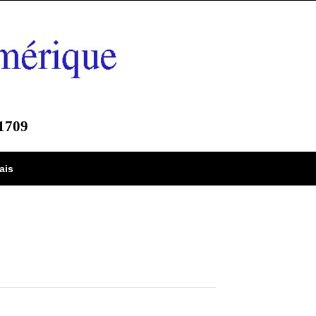
-1709
ais