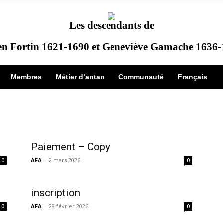
Les descendants de
en Fortin 1621-1690 et Geneviève Gamache 1636
Membres
Métier d’antan
Communauté
Français
Paiement – Copy
AFA
-
2 mars 2026
0
0
inscription
AFA
-
28 février 2026
0
0