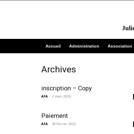
Juli
Accueil
Administration
Association
Archives
inscription – Copy
AFA
-
2 mars 2026
Paiement
AFA
-
28 février 2026