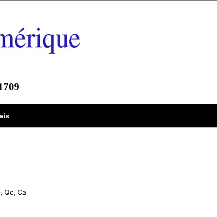
-1709
ais
, Qc, Ca