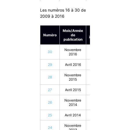
Novembre
36
42
2019
Les numéros 16 à 30 de
2009 à 2016
35
Avril 2019
20
Novembre
Mois/Année
34
20
En
2018
Numéro
de
inventaire
publication
33
Avril 2018
20
Novembre
30
25
2016
Novembre
32
20
2017
29
Avril 2016
25
31
Avril 2017
20
Novembre
28
25
2015
27
Avril 2015
25
Novembre
26
25
2014
25
Avril 2014
25
Novembre
24
25
2013