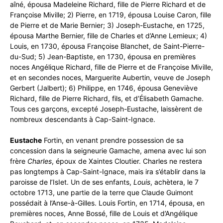
aîné, épousa Madeleine Richard, fille de Pierre Richard et de
Françoise Miville; 2) Pierre, en 1719, épousa Louise Caron, fille
de Pierre et de Marie Bernier; 3) Joseph-Eustache, en 1725,
épousa Marthe Bernier, fille de Charles et d’Anne Lemieux; 4)
Louis, en 1730, épousa Françoise Blanchet, de Saint-Pierre-
du-Sud; 5) Jean-Baptiste, en 1730, épousa en premières
noces Angélique Richard, fille de Pierre et de Françoise Miville,
et en secondes noces, Marguerite Aubertin, veuve de Joseph
Gerbert (Jalbert); 6) Philippe, en 1746, épousa Geneviève
Richard, fille de Pierre Richard, fils, et d’Élisabeth Gamache.
Tous ces garçons, excepté Joseph-Eustache, laissèrent de
nombreux descendants à Cap-Saint-Ignace.
Eustache
Fortin, en venant prendre possession de sa
concession dans la seigneurie Gamache, amena avec lui son
frère
Charles
, époux de Xaintes Cloutier. Charles ne restera
pas longtemps à Cap-Saint-Ignace, mais ira s’établir dans la
paroisse de l’IsIet. Un de ses enfants,
Louis
, achètera, le 7
octobre 1713, une partie de la terre que Claude Guimont
possédait à l’Anse-à-Gilles. Louis Fortin, en 1714, épousa, en
premières noces, Anne Bossé, fille de Louis et d’Angélique